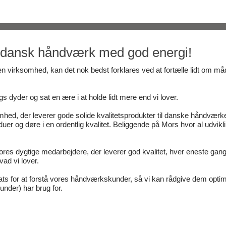
r dansk håndværk med god energi!
en virksomhed, kan det nok bedst forklares ved at fortælle lidt om m
dyder og sat en ære i at holde lidt mere end vi lover.
hed, der leverer gode solide kvalitetsprodukter til danske håndværk
er og døre i en ordentlig kvalitet. Beliggende på Mors hvor al udvikl
vores dygtige medarbejdere, der leverer god kvalitet, hver eneste gang
vad vi lover.
dsats for at forstå vores håndværkskunder, så vi kan rådgive dem optim
nder) har brug for.