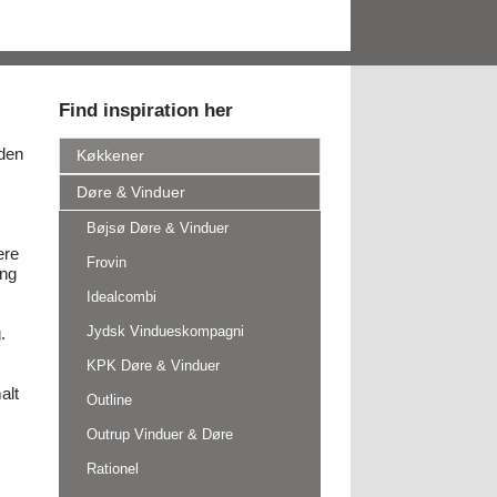
​Find inspiration her
åden
Køkkener
Døre & Vinduer
Bøjsø Døre & Vinduer
ere
Frovin
ing
Idealcombi
Jydsk Vindueskompagni
.
KPK Døre & Vinduer
alt
Outline
Outrup Vinduer & Døre
Rationel